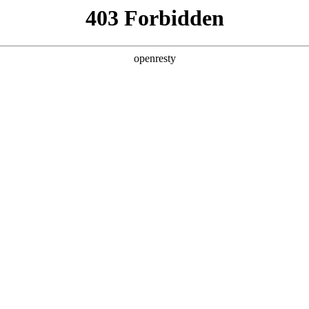
首页
关于我们
服务项目
合
- 十年荣耀，
乐平台
力于为您打造安全、便捷、多彩的在线体育
界面友好，支持多种支付方式。
育始终以创新技术、优质服务和丰富优惠活动，赢得